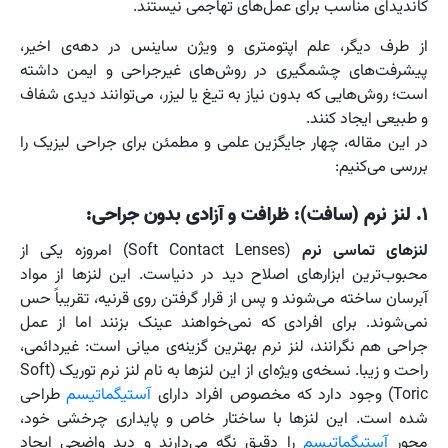
کاندیدای مناسب برای عمل‌های تهاجمی نیستند.
از طرف دیگر، علم اپتومتری و ویژن ساینس در دهه‌ی اخیر،
پیشرفت‌های چشمگیری در روش‌های غیرجراحی و ایمن داشته
است؛ روش‌هایی که بدون نیاز به تیغ یا لیزر، می‌توانند دیدی شفاف
و طبیعی ایجاد کنند.
در این مقاله، چهار جایگزین علمی و مطمئن برای جراحی لیزیک را
بررسی می‌کنیم:
۱. لنز نرم (سافت): ظرافت و آزادی بدون جراحی:
لنزهای تماسی نرم
(Soft Contact Lenses) امروزه یکی از
محبوب‌ترین ابزارهای اصلاح دید در دنیاست. این لنزها از مواد
آبرسان ساخته می‌شوند و پس از قرار گرفتن روی قرنیه، تقریباً حس
نمی‌شوند. برای افرادی که نمی‌خواهند عینک بزنند اما از عمل
جراحی هم نگرانند، لنز نرم بهترین گزینه‌ی میانی است: غیردائمی،
راحت و زیبا. نسخه‌ی ویژه‌ای از این لنزها به نام لنز نرم توریک (Soft
Toric) وجود دارد که مخصوص افراد دارای
آستیگماتیسم
طراحی
شده است. این لنزها با ساختار خاص و پایداری چرخشی خود،
محور
آستیگماتیسم
را دقیق نگه می‌دارند و دید واضحی ایجاد