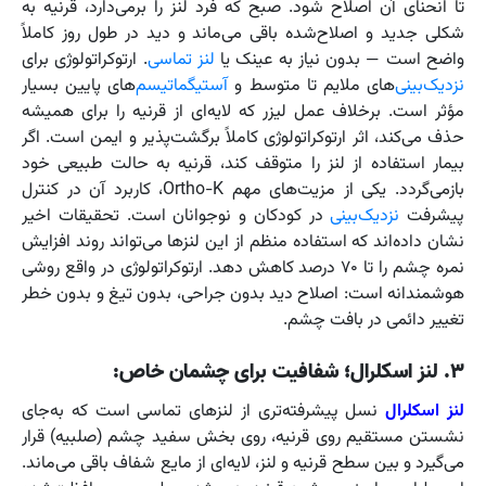
تا انحنای آن اصلاح شود. صبح که فرد لنز را برمی‌دارد، قرنیه به
شکلی جدید و اصلاح‌شده باقی می‌ماند و دید در طول روز کاملاً
واضح است — بدون نیاز به عینک یا
لنز تماسی
. ارتوکراتولوژی برای
نزدیک‌بینی
‌های ملایم تا متوسط و
آستیگماتیسم
‌های پایین بسیار
مؤثر است. برخلاف عمل لیزر که لایه‌ای از قرنیه را برای همیشه
حذف می‌کند، اثر ارتوکراتولوژی کاملاً برگشت‌پذیر و ایمن است. اگر
بیمار استفاده از لنز را متوقف کند، قرنیه به حالت طبیعی خود
بازمی‌گردد. یکی از مزیت‌های مهم Ortho-K، کاربرد آن در کنترل
پیشرفت
نزدیک‌بینی
در کودکان و نوجوانان است. تحقیقات اخیر
نشان داده‌اند که استفاده منظم از این لنزها می‌تواند روند افزایش
نمره چشم را تا ۷۰ درصد کاهش دهد. ارتوکراتولوژی در واقع روشی
هوشمندانه است: اصلاح دید بدون جراحی، بدون تیغ و بدون خطر
تغییر دائمی در بافت چشم.
۳. لنز اسکلرال؛ شفافیت برای چشمان خاص:
لنز اسکلرال
نسل پیشرفته‌تری از لنزهای تماسی است که به‌جای
نشستن مستقیم روی قرنیه، روی بخش سفید چشم (صلبیه) قرار
می‌گیرد و بین سطح قرنیه و لنز، لایه‌ای از مایع شفاف باقی می‌ماند.