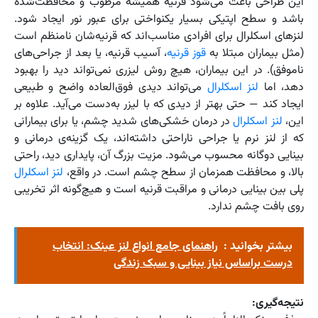
این طراحی باعث می‌شود قرنیه همیشه مرطوب و محافظت‌شده
باشد و سطح اپتیکی بسیار یکنواختی برای عبور نور ایجاد شود.
لنزهای اسکلرال برای افرادی مناسب‌اند که قرنیه‌شان نامنظم است
(مثل بیماران مبتلا به
قوز قرنیه
، آسیب قرنیه، یا بعد از جراحی‌های
ناموفق). در این بیماران، هیچ روش لیزری نمی‌تواند دید را بهبود
دهد، اما
لنز اسکلرال
می‌تواند دیدی فوق‌العاده واضح و طبیعی
ایجاد کند — حتی بهتر از دیدی که با لیزر به‌دست می‌آید. علاوه بر
این،
لنز اسکلرال
در درمان خشکی‌های شدید چشم، یا برای بیمارانی
که از لنز نرم یا جراحی ناراحتی داشته‌اند، یک گزینه‌ی درمانی و
بینایی دوگانه محسوب می‌شود. مزیت بزرگ آن، پایداری دید، راحتی
بالا، و محافظت همزمان از سطح چشم است. در واقع،
لنز اسکلرال
پلی بین بینایی درمانی و مراقبت قرنیه است و هیچ‌گونه اثر تخریبی
روی بافت چشم ندارد.
بیشتر بخوانید :
راهنمای جامع انواع لنز عینک: انتخاب
درست براساس نیاز بینایی و سبک زندگی
نتیجه‌گیری: