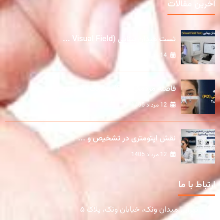
آخرین مقالات
تست میدان بینایی (Visual Field ...
14 مرداد 1405
فاصله مردمکی (PD) چیست؟ آموزش ...
12 مرداد 1405
نقش اپتومتری در تشخیص و ...
12 مرداد 1405
ارتباط با ما
تهران، میدان ونک، خیابان ونک، پلاک ۵