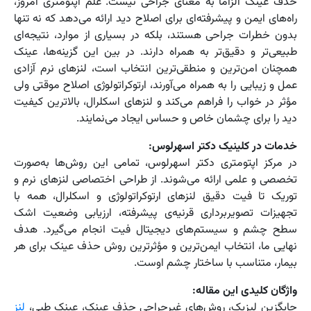
حذف عینک الزاماً به معنای جراحی نیست. علم اپتومتری امروز،
راه‌های ایمن و پیشرفته‌ای برای اصلاح دید ارائه می‌دهد که نه تنها
بدون خطرات جراحی هستند، بلکه در بسیاری از موارد، نتیجه‌ای
طبیعی‌تر و دقیق‌تر به همراه دارند. در بین این گزینه‌ها، عینک
همچنان امن‌ترین و منطقی‌ترین انتخاب است، لنزهای نرم آزادی
عمل و زیبایی را به همراه می‌آورند، ارتوکراتولوژی اصلاح موقتی ولی
مؤثر در خواب را فراهم می‌کند و لنزهای اسکلرال، بالاترین کیفیت
دید را برای چشمان خاص و حساس ایجاد می‌نمایند.
خدمات در کلینیک دکتر اسهرلوس:
در مرکز اپتومتری دکتر اسهرلوس، تمامی این روش‌ها به‌صورت
تخصصی و علمی ارائه می‌شوند. از طراحی اختصاصی لنزهای نرم و
توریک تا فیت دقیق لنزهای ارتوکراتولوژی و اسکلرال، همه با
تجهیزات تصویربرداری قرنیه‌ی پیشرفته، ارزیابی وضعیت اشک
سطح چشم و سیستم‌های دیجیتال فیت انجام می‌گیرد. هدف
نهایی ما، انتخاب ایمن‌ترین و مؤثرترین روش حذف عینک برای هر
بیمار، متناسب با ساختار چشم اوست.
واژگان کلیدی این مقاله:
جایگزین لیزیک، روش‌های غیرجراحی حذف عینک، عینک طبی،
لنز