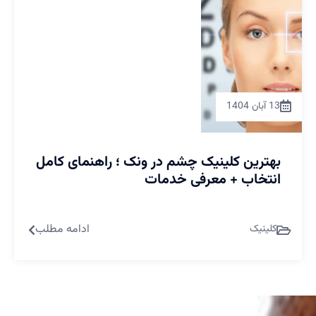
13 آبان 1404
بهترین کلینیک چشم در ونک ؛ راهنمای کامل
انتخاب + معرفی خدمات
ادامه مطلب
کلینیک