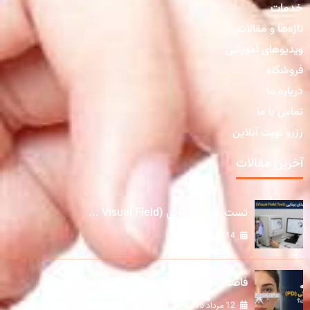
خدمات
تازه‌ها و مقالات
ویدیوهای آموزشی
فروشگاه
درباره ما
تماس با ما
رزرو نوبت آنلاین
آخرین مقالات
تست میدان بینایی (Visual Field ...
14 مرداد 1405
فاصله مردمکی (PD) چیست؟ آموزش ...
12 مرداد 1405