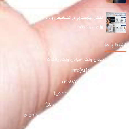
نقش اپتومتری در تشخیص و ...
12 مرداد 1405
ارتباط با ما
تهران، میدان ونک، خیابان ونک، پلاک ۵
info[AT]asharlous.com
۰۲۱-۸۸۸۸۱۹۹۹ | ۰۲۱-۸۸۷۷۱۹۰۲
۰۹۳۷۳۹۵۷۱۴۰ (معاینه، نوبت‌دهی)
۰۹۳۷۴۵۸۰۹۰۸ (فروش، عینک‌سازی، لنز)
شنبه تا چهارشنبه از ساعت ۱۲ تا ۲۰ - پنجشنبه: ۹ تا ۱۶
دارای پارکینگ برای تمام مراجعین روزانه​