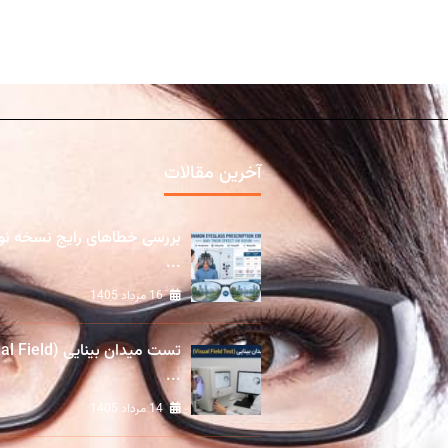
آخرین مقالات
بررسی خطاهای رایج نسخه ن
...
16 مرداد 1405
تست میدان بینایی (ld
...
14 مرداد 1405