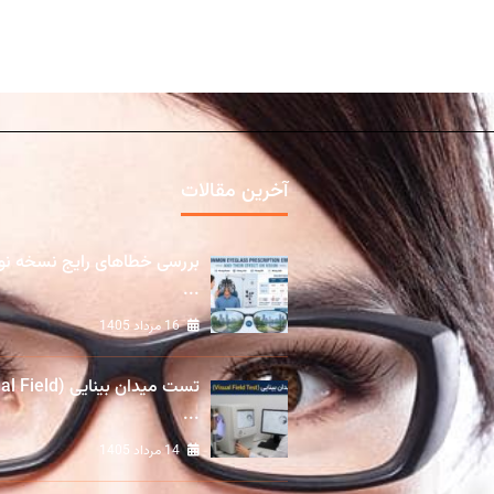
آخرین مقالات
بررسی خطاهای رایج نسخه ن
...
16 مرداد 1405
تست میدان بینایی (ld
...
14 مرداد 1405