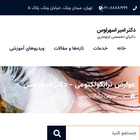
۰۲۱-۸۸۸۸۱۹۹۹
تهران، میدان ونک، خیابان ونک، پلاک ۵
خانه
خدمات
تازه‌ها و مقالات
ویدیوهای آموزشی
عوارض ترابکولکتومی - دکتر اسهرلوس
"عوارض ترابکولکتومی"