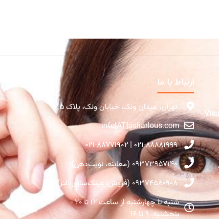
ارتباط با ما
تهران، میدان ونک، خیابان ونک، پلاک ۵
Visual Fie
info[AT]asharlous.com
۰۲۱-۸۸۸۸۱۹۹۹ | ۰۲۱-۸۸۷۷۱۹۰۲
۰۹۳۷۳۹۵۷۱۴۰ (معاینه، نوبت‌دهی)
۰۹۳۷۴۵۸۰۹۰۸ (فروش، عینک‌سازی، لنز)
شنبه تا چهارشنبه از ساعت ۱۲ تا ۲۰ -
پنجشنبه: ۹ تا ۱۶