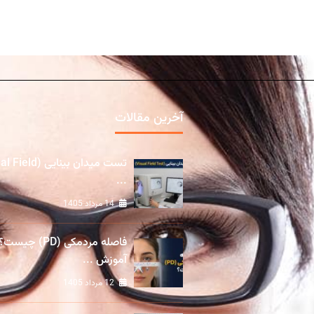
آخرین مقالات
تست میدان بینایی (ld
...
14 مرداد 1405
فاصله مردمکی (PD) چیست؟
آموزش ...
12 مرداد 1405