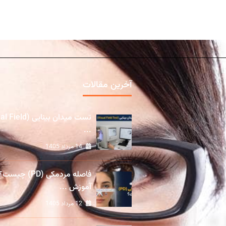
آخرین مقالات
تست میدان بینایی (ld
...
14 مرداد 1405
فاصله مردمکی (PD) چیست؟
آموزش ...
12 مرداد 1405