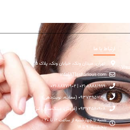
ارتباط با ما
تهران، میدان ونک، خیابان ونک، پلاک ۵
Visual Fie
info[AT]asharlous.com
۰۲۱-۸۸۸۸۱۹۹۹ | ۰۲۱-۸۸۷۷۱۹۰۲
۰۹۳۷۳۹۵۷۱۴۰ (معاینه، نوبت‌دهی)
۰۹۳۷۴۵۸۰۹۰۸ (فروش، عینک‌سازی، لنز)
شنبه تا چهارشنبه از ساعت ۱۲ تا ۲۰ -
پنجشنبه: ۹ تا ۱۶