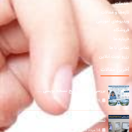
خدمات
تازه‌ها و مقالات
ویدیوهای آموزشی
فروشگاه
درباره ما
تماس با ما
رزرو نوبت آنلاین
آخرین مقالات
بررسی خطاهای رایج نسخه نویسی ...
16 مرداد 1405
تست میدان بینایی (Visual Field ...
14 مرداد 1405