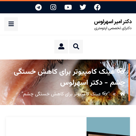
👓 عینک کامپیوتر برای کاهش خستگی
چشم - دکتر اسهرلوس
"👓 عینک کامپیوتر برای کاهش خستگی چشم"