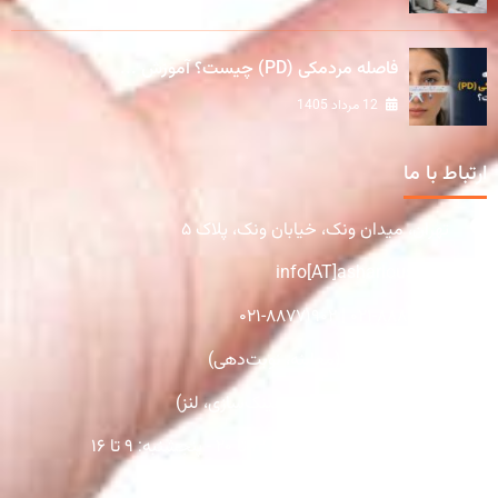
فاصله مردمکی (PD) چیست؟ آموزش ...
12 مرداد 1405
ارتباط با ما
تهران، میدان ونک، خیابان ونک، پلاک ۵
info[AT]asharlous.com
۰۲۱-۸۸۸۸۱۹۹۹ | ۰۲۱-۸۸۷۷۱۹۰۲
۰۹۳۷۳۹۵۷۱۴۰ (معاینه، نوبت‌دهی)
۰۹۳۷۴۵۸۰۹۰۸ (فروش، عینک‌سازی، لنز)
شنبه تا چهارشنبه از ساعت ۱۲ تا ۲۰ - پنجشنبه: ۹ تا ۱۶
دارای پارکینگ برای تمام مراجعین روزانه​